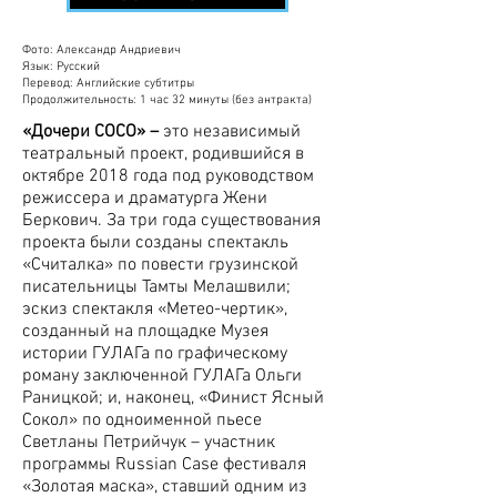
Фото: Александр Андриевич
Язык: Русский
Перевод: Английские субтитры
Продолжительность: 1 час 32 минуты (без антракта)
«Дочери СОСО» –
это независимый
театральный проект, родившийся в
октябре 2018 года под руководством
режиссера и драматурга Жени
Беркович. За три года существования
проекта были созданы спектакль
«Считалка» по повести грузинской
писательницы Тамты Мелашвили;
эскиз спектакля «Метео-чертик»,
созданный на площадке Музея
истории ГУЛАГа по графическому
роману заключенной ГУЛАГа Ольги
Раницкой; и, наконец, «Финист Ясный
Сокол» по одноименной пьесе
Светланы Петрийчук – участник
программы Russian Case фестиваля
«Золотая маска», ставший одним из