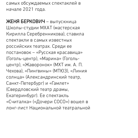
самых обсуждаемых спектаклей в
начале 2021 года.
ЖЕНЯ БЕРКОВИЧ
– выпускница
Школы-студии МХАТ (мастерская
Кирилла Серебренникова), ставила
спектакли в самых известных
российских театрах. Среди ее
постановок – «Русская красавица»
(Гоголь-центр), «Марина» (Гоголь-
центр), «Жаворонок» (МХТ им. А. П.
Чехова), «Пингвины» (МТЮЗ), «Линия
солнца» (Александринский театр,
Санкт-Петербург) и «Гамлет»
(Свердловский театр драмы,
Екатеринбург). Ее спектакль
«Считалка» («Дочери СОСО») вошел в
лонг-лист Национальной театральной
премии «Золотая маска» как один из
самых заметных спектаклей сезона
2018/2019. Женя – художественный
руководитель независимого